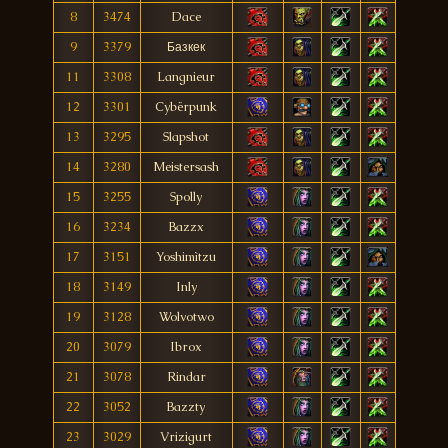
8
3474
Dace
9
3379
Базкек
11
3308
Langnieur
12
3301
Cybërpunk
13
3295
Slapshot
14
3280
Meistersash
15
3255
Spolly
16
3234
Bazzx
17
3151
Yoshimìtzu
18
3149
Inly
19
3128
Wolvotwo
20
3079
Ibrox
21
3078
Rindar
22
3052
Bazzty
23
3029
Vrizigurt