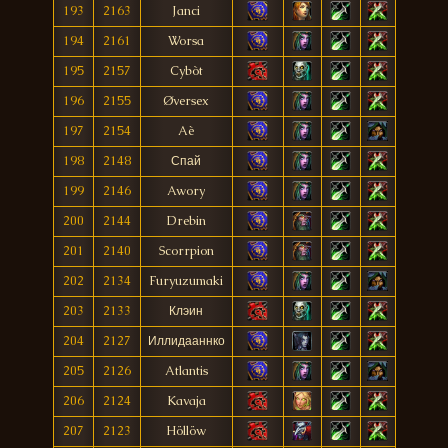
193
2163
Janci
194
2161
Worsa
195
2157
Cybòt
196
2155
Øversex
197
2154
Aè
198
2148
Спай
199
2146
Awory
200
2144
Drebin
201
2140
Scorrpion
202
2134
Furyuzumaki
203
2133
Клэин
204
2127
Иллидааннко
205
2126
Atlantis
206
2124
Kavaja
207
2123
Höllöw