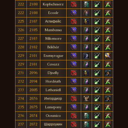
222
2108
Kopfschmerz
222
2108
Ecoolr
225
2107
Аглифейс
226
2105
Mambassa
227
2103
Mikemore
228
2102
Bákhár
229
2101
Enemyrogue
229
2101
Cavazz
231
2096
Djnelly
232
2094
Hordéath
233
2085
Lethaniell
234
2076
Ингордиор
235
2075
Lamepony
236
2074
Oceanico
237
2072
Шарроукин