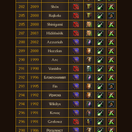
282
2009
Shóx
285
2008
Rajkela
285
2008
Shinígamì
287
2003
Hïdëñsëëk
288
2002
Azzariah
289
2000
Hazzlan
290
1999
Arc
291
1998
Vanishx
292
1996
Блэкпонимвп
293
1995
Fin
294
1992
Ириска
294
1992
Wikilyx
296
1991
Kovaç
296
1991
Grelowz
298
1986
Рогалекст