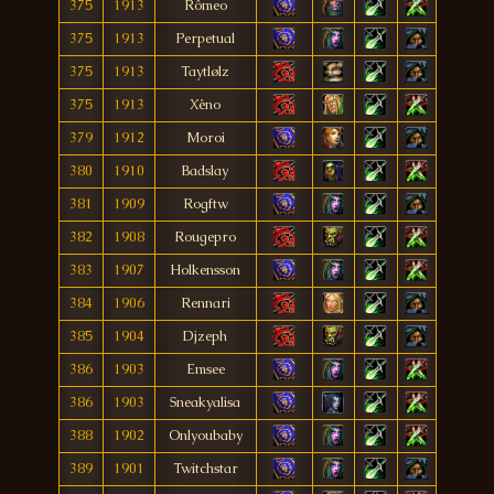
375
1913
Rômeo
375
1913
Perpetual
375
1913
Taytlølz
375
1913
Xêno
379
1912
Moroi
380
1910
Badslay
381
1909
Rogftw
382
1908
Rougepro
383
1907
Holkensson
384
1906
Rennari
385
1904
Djzeph
386
1903
Emsee
386
1903
Sneakyalisa
388
1902
Onlyoubaby
389
1901
Twitchstar