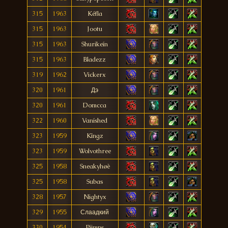
315
1963
Kéfla
315
1963
Jootu
315
1963
Shurikeín
315
1963
Bladezz
319
1962
Vickerx
320
1961
Дэ
320
1961
Domcca
322
1960
Vaníshed
323
1959
Kîngz
323
1959
Wolvothree
325
1958
Sneakyhøè
325
1958
Subas
328
1957
Nightyx
329
1955
Слаадкий
330
1954
Piimps