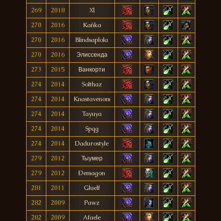
269
2018
Xl
270
2016
Kañka
270
2016
Blindsaplola
270
2016
Элиссенда
273
2015
Ванкорти
274
2014
Solthaz
274
2014
Knastavenom
274
2014
Tayuya
274
2014
Spqg
274
2014
Dadurostyle
279
2012
Тыумер
279
2012
Ðemagon
281
2011
Gluelf
282
2009
Pawz
282
2009
Afaele