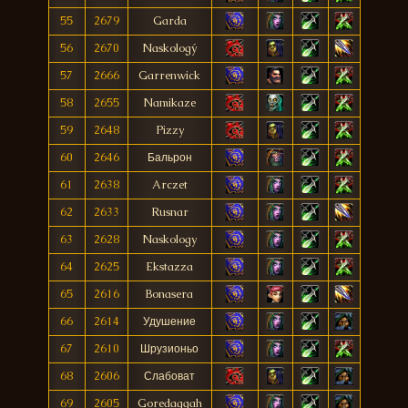
55
2679
Garda
56
2670
Naskologý
57
2666
Garrenwick
58
2655
Namikaze
59
2648
Pizzy
60
2646
Бальрон
61
2638
Arczet
62
2633
Rusnar
63
2628
Naskology
64
2625
Ekstazza
65
2616
Bonasera
66
2614
Удушение
67
2610
Шрузионьо
68
2606
Слабоват
69
2605
Goredaggah