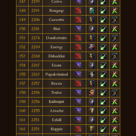
147
2293
Czêro
148
2291
Rougeqc
149
2286
Cazzette
150
2281
Rîsë
151
2274
Donifortnite
152
2269
Enerqy
153
2268
Elshaddai
154
2267
Enom
155
2263
Papakriminal
157
2257
Rexzn
158
2256
Trulor
158
2256
Байнари
160
2255
Arioche
161
2251
Ezkill
161
2251
Kuppie