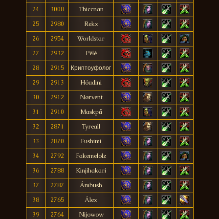
24
3008
Thiccnan
25
2980
Rekx
26
2954
Worldstar
27
2932
Pélè
28
2915
Криптоуфолог
29
2913
Hóudini
30
2912
Nørvent
31
2910
Maskpå
32
2871
Tyreall
33
2870
Fushimi
34
2792
Fakemelolz
36
2788
Kinjihakari
37
2787
Ámbush
38
2765
Álex
39
2764
Nijowow