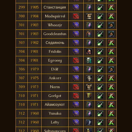
299
1985
Станстанция
300
1984
Madsquirrel
301
1983
Whaazjr
301
1983
Goodcleanfun
303
1982
Седаяночь
304
1981
Fridolin
304
1981
Egroeeg
306
1979
Dölf
307
1975
Ankorr
309
1973
Narm
310
1971
Gorlgot
310
1971
Айамсоухот
312
1968
Yunaka
312
1968
Lefty
312
1968
Saltypopcorn