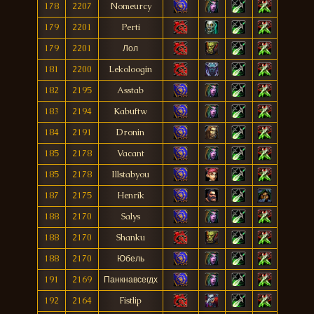
178
2207
Nomeurcy
179
2201
Perti
179
2201
Лол
181
2200
Lekoloogin
182
2195
Asstab
183
2194
Kabuftw
184
2191
Dronin
185
2178
Vacant
185
2178
Illstabyou
187
2175
Henrík
188
2170
Salys
188
2170
Shanku
188
2170
Юбель
191
2169
Панкнавсегдх
192
2164
Fistlip