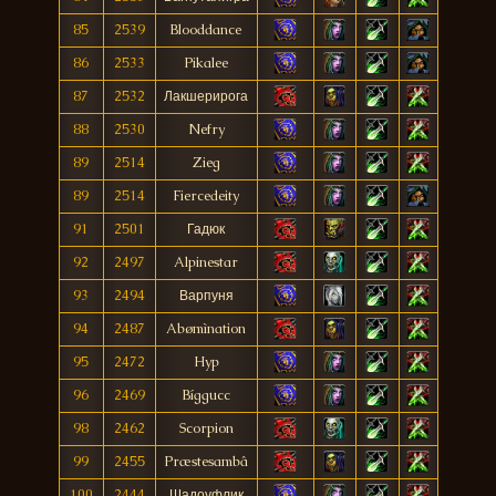
85
2539
Blooddance
86
2533
Pikalee
87
2532
Лакшерирога
88
2530
Nefry
89
2514
Zieg
89
2514
Fiercedeity
91
2501
Гадюк
92
2497
Alpinestar
93
2494
Варпуня
94
2487
Abømìnation
95
2472
Hyp
96
2469
Bíggucc
98
2462
Scorpion
99
2455
Præstesambâ
100
2444
Шадоуфлик