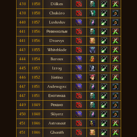
438
1858
Dölken
438
1858
Chukáro
440
1857
Luvluvluv
441
1856
Ревенхольм
441
1856
Draevyx
443
1855
Whiteblade
444
1854
Baroux
445
1853
Izrog
446
1852
Jústina
447
1851
Asdewqyxc
447
1851
Енотинаа
449
1849
Рекано
450
1848
Släyerz
451
1846
Astronaut
451
1846
Ghanith