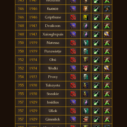
345
1947
Vectdrith
346
1946
Кьюксе
346
1946
Gripthune
348
1943
Draikoon
348
1943
Xaiosgbxpais
350
1939
Nøtessa
350
1939
Parawietje
352
1934
Obú
352
1934
Wodki
354
1933
Proxy
355
1930
Takayota
355
1930
Sneakie
357
1929
Insîdîas
357
1929
Ußok
357
1929
Gimmlick