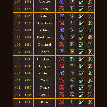
389
1901
Upclose
392
1899
Krìm
393
1897
Flexberg
393
1897
Sikejacksonn
396
1891
Valston
396
1891
Raydanpro
398
1889
Durotard
399
1888
Hydros
400
1887
Donskepta
400
1887
Twoguya
400
1887
Zantetsu
403
1886
Zalki
404
1885
Trîmaz
404
1885
Ламеся
404
1885
Bàbâ