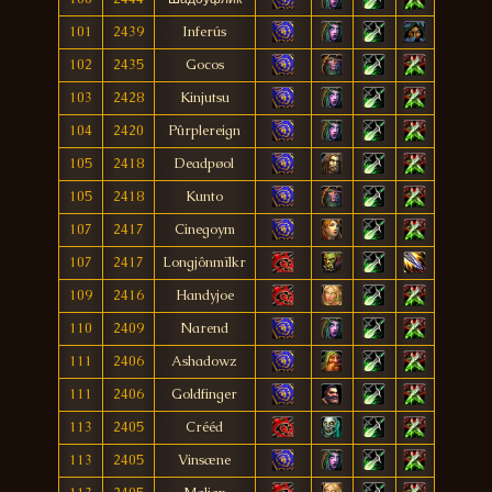
101
2439
Inferús
102
2435
Gocos
103
2428
Kinjutsu
104
2420
Pûrplereign
105
2418
Deadpøol
105
2418
Kunto
107
2417
Cinegoym
107
2417
Longjônmïlkr
109
2416
Handyjoe
110
2409
Narend
111
2406
Ashadowz
111
2406
Goldfinger
113
2405
Crééd
113
2405
Vinsæne