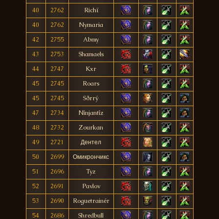
40
2762
Richï
40
2762
Nymaria
42
2755
Abmy
43
2753
Shamaels
44
2747
Kxr
45
2745
Roars
45
2745
Sðrrý
47
2734
Nînjantîz
48
2732
Zourkan
49
2721
Дентел
50
2699
Омикрончикс
51
2696
Tyz
52
2691
Pavlov
53
2690
Roguetrainér
54
2686
Shredbull