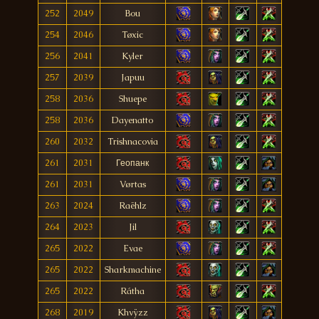
252
2049
Bou
254
2046
Tøxic
256
2041
Kyler
257
2039
Japuu
258
2036
Shuepe
258
2036
Dayenatto
260
2032
Trishnacovia
261
2031
Геопанк
261
2031
Vørtas
263
2024
Raëhlz
264
2023
Jil
265
2022
Evae
265
2022
Sharkmachine
265
2022
Rátha
268
2019
Khvÿzz