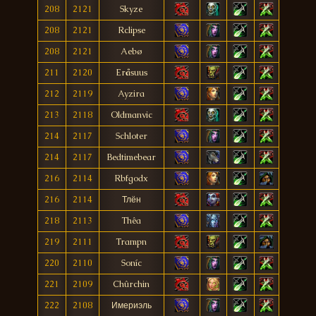
208
2121
Skyze
208
2121
Rclipse
208
2121
Aebø
211
2120
Eråsuus
212
2119
Ayzira
213
2118
Oldmanvic
214
2117
Schloter
214
2117
Bedtimebear
216
2114
Rbfgodx
216
2114
Тлён
218
2113
Thêa
219
2111
Trampn
220
2110
Soníc
221
2109
Chûrchin
222
2108
Имериэль