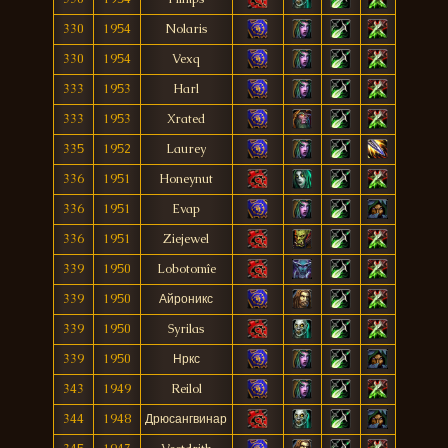
330
1954
Nolaris
330
1954
Vexq
333
1953
Harl
333
1953
Xrated
335
1952
Laurey
336
1951
Honeynut
336
1951
Evap
336
1951
Ziejewel
339
1950
Lobotomîe
339
1950
Айроникс
339
1950
Syrilas
339
1950
Нркс
343
1949
Reilol
344
1948
Дрюсангвинар