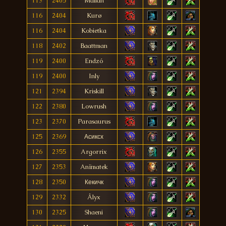
113
2405
Malian
116
2404
Kurø
116
2404
Kobietka
118
2402
Baattman
119
2400
Endzó
119
2400
Inly
121
2394
Kriskill
122
2380
Lowrush
123
2370
Parasaurus
125
2369
Асиксх
126
2355
Argorrix
127
2353
Anïmatek
128
2350
Кекичк
129
2332
Âlyx
130
2325
Shaeni