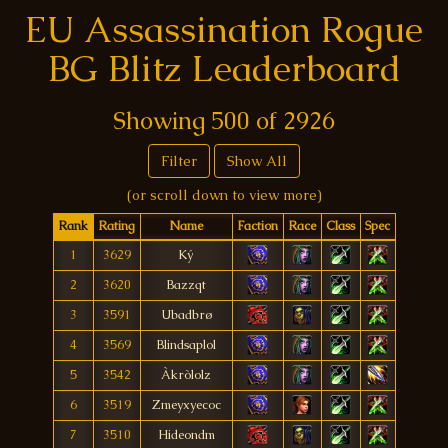
EU Assassination Rogue
BG Blitz Leaderboard
Showing
500
of
2926
Filter
Show All
(or scroll down to view more)
Rank
Rating
Name
Faction
Race
Class
Spec
1
3629
Ký
2
3620
Bazzqt
3
3591
Ubadbrø
4
3569
Blindsaplol
5
3542
Àkròlolz
6
3519
Zmeyxyecoc
7
3510
Hideondm