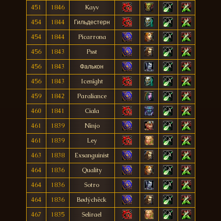
451
1846
Kayv
454
1844
Гильдестерн
454
1844
Picarrona
456
1843
Psst
456
1843
Фалькон
456
1843
Icenîght
459
1842
Paraliance
460
1841
Ciala
461
1839
Nìnjo
461
1839
Ley
463
1838
Exsanguinist
464
1836
Quality
464
1836
Sotro
464
1836
Bødýchëck
467
1835
Selirael