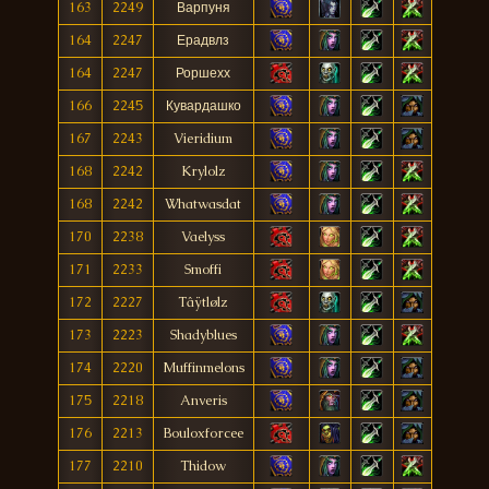
163
2249
Варпуня
164
2247
Ерадвлз
164
2247
Роршехх
166
2245
Кувардашко
167
2243
Vieridium
168
2242
Krylolz
168
2242
Whatwasdat
170
2238
Vaelyss
171
2233
Smoffi
172
2227
Tâÿtlølz
173
2223
Shadyblues
174
2220
Muffinmelons
175
2218
Anveris
176
2213
Bouloxforcee
177
2210
Thidow