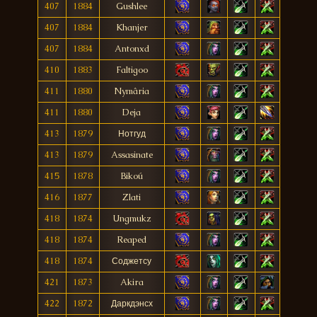
407
1884
Gushlee
407
1884
Khanjer
407
1884
Antonxd
410
1883
Faltigoo
411
1880
Nymâria
411
1880
Deja
413
1879
Нотгуд
413
1879
Assasinate
415
1878
Bikoú
416
1877
Zlati
418
1874
Ungmukz
418
1874
Reaped
418
1874
Соджетсу
421
1873
Akira
422
1872
Даркдэнсх