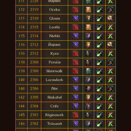
131
2320
Маркиз
132
2319
Oczku
133
2318
Gloum
134
2315
Laothi
135
2314
Nieblà
136
2312
Йорэнс
136
2312
Kyxu
138
2308
Persïös
138
2308
Silentwalk
140
2306
Lacusdark
140
2306
Лён
142
2305
Rinkabel
144
2304
Crife
145
2303
Réginasork
146
2302
Tráxanét