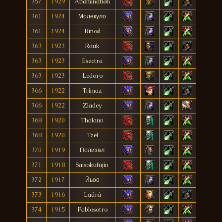
357
1929
Abøminatiøn
361
1924
Молекуло
361
1924
Rinoå
363
1923
Rauk
363
1923
Esectra
363
1923
Ledoro
366
1922
Trimaz
366
1922
Zladey
368
1920
Thalann
368
1920
Tzel
370
1919
Полизал
371
1918
Saisokufujin
372
1917
Йьоо
373
1916
Laúrá
374
1915
Pablosotro