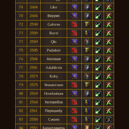
70
2604
Like
70
2604
Верумх
72
2598
Galvres
73
2589
Rarri
73
2589
Qln
75
2585
Puñíshér
76
2584
Аязлаая
77
2581
Adahlirris
78
2579
Koby
79
2575
Stunsnroses
80
2569
Howfastiam
81
2568
Хеллрейза
82
2561
Перешибу
83
2558
Cøunts
84
2553
Багнутаяигра