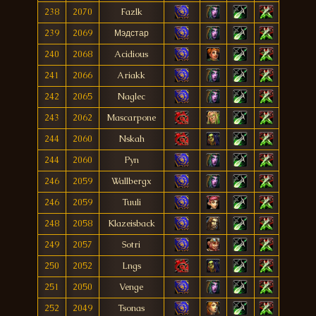
238
2070
Fazlk
239
2069
Мэдстар
240
2068
Acidious
241
2066
Ariakk
242
2065
Naglec
243
2062
Mascarpone
244
2060
Nskah
244
2060
Pyn
246
2059
Wallbergx
246
2059
Tuuli
248
2058
Klazeisback
249
2057
Sotri
250
2052
Lngs
251
2050
Venge
252
2049
Tsonas