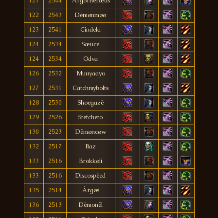
121
2544
Årgorheræus
122
2543
Dëmønmøø
123
2541
Cindela
124
2534
Sæuce
124
2534
Odva
126
2532
Muuyaayo
127
2531
Catchmybolts
128
2530
Shoegazë
129
2526
Stefcheto
130
2523
Dëmøncøw
132
2517
Baz
133
2516
Brokkøli
133
2516
Discospêed
135
2514
Àrgøs
136
2513
Dëmonël