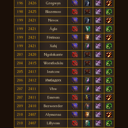
196
2426
Gregwyn
198
2425
Blazemoo
199
2421
Nevox
199
2421
Âgla
199
2421
Féstinaa
199
2421
Xahj
203
2420
Ngolokante
204
2415
Worstlockëu
205
2413
Ieatcow
206
2412
Имбадогх
207
2411
Vhw
207
2411
Esseven
209
2410
Bezweerder
210
2407
Alyssaraa
210
2407
Lillyvoss