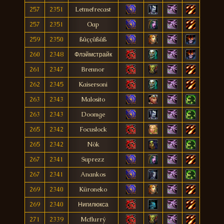
257
2351
Letmefrecast
257
2351
Oap
259
2350
ßûççûßûß
260
2348
Флэймстрайк
261
2347
Brennor
262
2345
Kaisersoni
263
2343
Malosito
263
2343
Doomge
265
2342
Focuslock
265
2342
Nòk
267
2341
Suprezz
267
2341
Anankos
269
2340
Küroneko
269
2340
Нигилюкса
271
2339
Mcflurrý