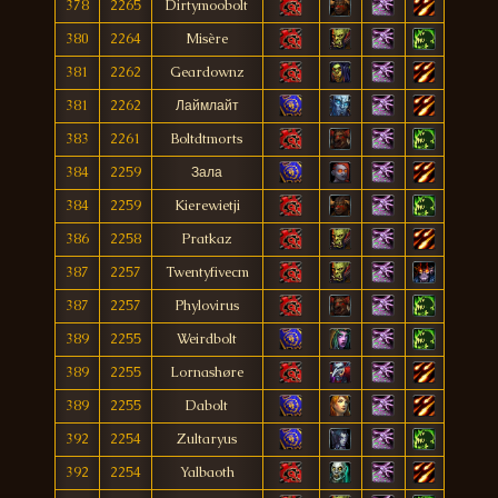
378
2265
Dirtymoobolt
380
2264
Misère
381
2262
Geardownz
381
2262
Лаймлайт
383
2261
Boltdtmorts
384
2259
Зала
384
2259
Kierewietji
386
2258
Pratkaz
387
2257
Twentyfivecm
387
2257
Phylovirus
389
2255
Weirdbolt
389
2255
Lornashøre
389
2255
Dabolt
392
2254
Zultaryus
392
2254
Yalbaoth