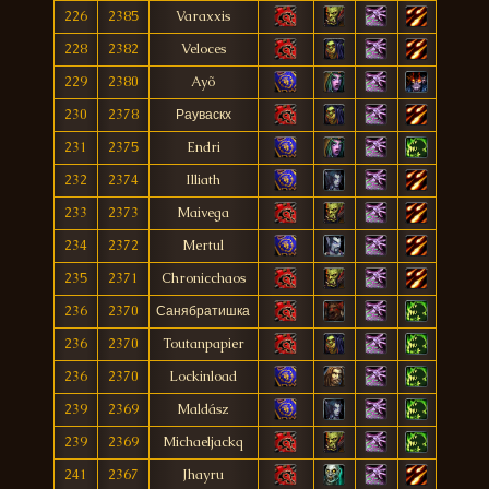
226
2385
Varaxxis
228
2382
Veloces
229
2380
Ayõ
230
2378
Рауваскх
231
2375
Endri
232
2374
Illiath
233
2373
Maivega
234
2372
Mertul
235
2371
Chronicchaos
236
2370
Санябратишка
236
2370
Toutanpapier
236
2370
Lockinload
239
2369
Maldász
239
2369
Michaeljackq
241
2367
Jhayru