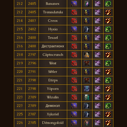
212
2405
Bananex
212
2405
Tremndatula
214
2403
Creox
215
2402
Hyxia
216
2400
Texael
216
2400
Дестрактионх
218
2397
Câptncrunch
219
2396
West
220
2391
Siftler
221
2390
Etirps
221
2390
Yöporn
223
2389
Wizalin
223
2389
Демонэл
225
2387
Xylariel
226
2385
Démongoloïd