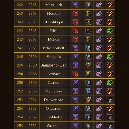
242
2365
Massulock
243
2363
Nosoulx
243
2363
Æreshkigal
243
2363
Edên
243
2363
Mohaz
247
2360
Brbchaosbolt
248
2359
Shugguls
249
2358
Ваншотпришёл
250
2356
Artífact
250
2356
Garlan
252
2355
Merrciless
253
2354
Eviloverlord
254
2352
Ondarian
254
2352
Freddesky
254
2352
Дэтхиро