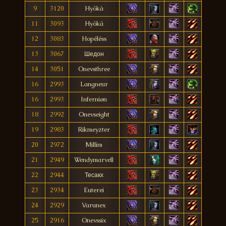
9
3120
Hyökà
11
3093
Hyökä
12
3083
Hopéléss
13
3067
Шедон
14
3051
Onevsthree
16
2993
Langneur
16
2993
Inferniøn
18
2992
Onevseight
19
2983
Rikmeyzter
20
2972
Millim
21
2949
Wendymarvell
22
2944
Тесакх
23
2934
Euterei
24
2929
Varunex
25
2916
Onevssix