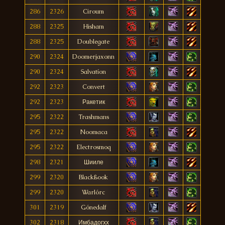
286
2326
Ciroum
288
2325
Hisham
288
2325
Doublegate
290
2324
Doomerjaxonn
290
2324
Salvatíon
292
2323
Convert
292
2323
Ракетик
295
2322
Trashmans
295
2322
Noomaca
295
2322
Electrosmoq
298
2321
Шииле
299
2320
Blackßook
299
2320
Warlórc
301
2319
Gónedalf
302
2318
Имбадогхх