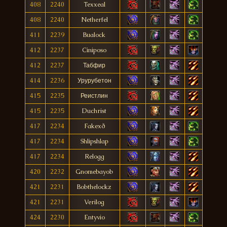
408
2240
Texxeal
408
2240
Netherfel
411
2239
Bualock
412
2237
Ciniposo
412
2237
Табфир
414
2236
Урурубетон
415
2235
Реистлин
415
2235
Duchrist
417
2234
Fakexð
417
2234
Shlipshlap
417
2234
Relogg
420
2232
Gnomebayob
421
2231
Bobthelockz
421
2231
Verilog
424
2230
Entyvio