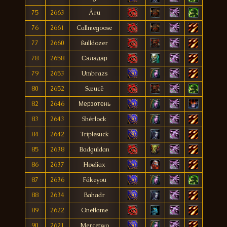
75
2663
Áru
76
2661
Callmegoose
77
2660
ßulldozer
78
2658
Саладар
79
2653
Umbrazs
80
2652
Sæucë
82
2646
Мерзотень
83
2643
Shérlock
84
2642
Triplesuck
85
2638
Badguldan
86
2637
Høølîax
87
2636
Fákeyou
88
2634
Bahadr
89
2622
Oneflame
90
2621
Mercetwo