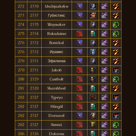
272
2338
Unclejazkekw
273
2337
Губистикс
274
2335
Waymaker
275
2334
Rokudaime
276
2332
Bonickal
276
2332
Ирамис
278
2331
Эфилинка
278
2331
Jakob
280
2329
Castbolt
281
2328
Sharshbeel
282
2327
Typeyo
282
2327
Hûngûl
282
2327
Dornavel
282
2327
Siennä
286
2326
Doloress