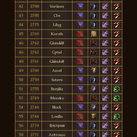
42
2788
Varûnex
43
2785
Cbx
44
2775
Lilyg
45
2769
Koroth
46
2762
Glandålf
46
2762
Cptsd
48
2761
Glåndalf
49
2760
Anvel
50
2759
Satøru
51
2755
Burjilla
53
2749
Mezeko
54
2746
Black
55
2744
Losïlla
56
2739
Влстром
58
2731
Aritrosyo