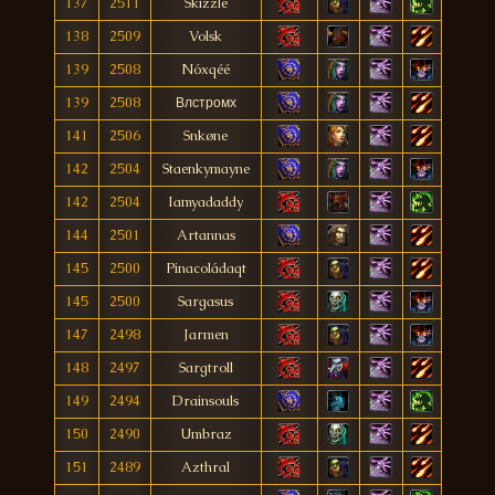
137
2511
Skizzle
138
2509
Volsk
139
2508
Nóxqéé
139
2508
Влстромх
141
2506
Snkøne
142
2504
Staenkymayne
142
2504
Iamyadaddy
144
2501
Artannas
145
2500
Pinacoládaqt
145
2500
Sargasus
147
2498
Jarmen
148
2497
Sargtroll
149
2494
Drainsouls
150
2490
Umbraz
151
2489
Azthral