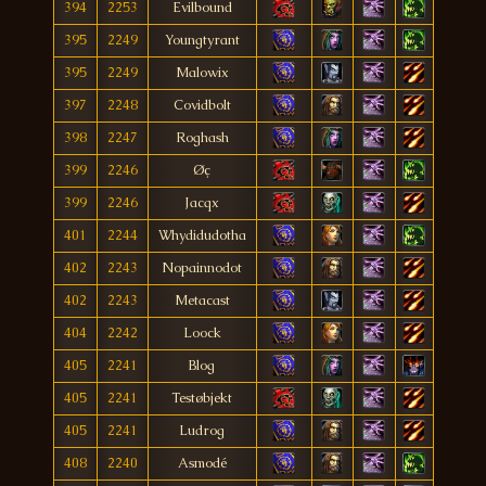
394
2253
Evilbound
395
2249
Youngtyrant
395
2249
Malowix
397
2248
Covidbolt
398
2247
Roghash
399
2246
Øç
399
2246
Jacqx
401
2244
Whydidudotha
402
2243
Nopainnodot
402
2243
Metacast
404
2242
Loock
405
2241
Blog
405
2241
Testøbjekt
405
2241
Ludrog
408
2240
Asmodé