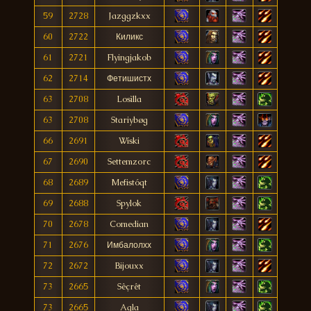
59
2728
Jazggzkxx
60
2722
Киликс
61
2721
Flyingjakob
62
2714
Фетишистх
63
2708
Losìlla
63
2708
Stariybøg
66
2691
Wíski
67
2690
Settemzorc
68
2689
Mefistóqt
69
2688
Spylok
70
2678
Comedian
71
2676
Имбалолхх
72
2672
Bijouxx
73
2665
Sêçrêt
73
2665
Agla