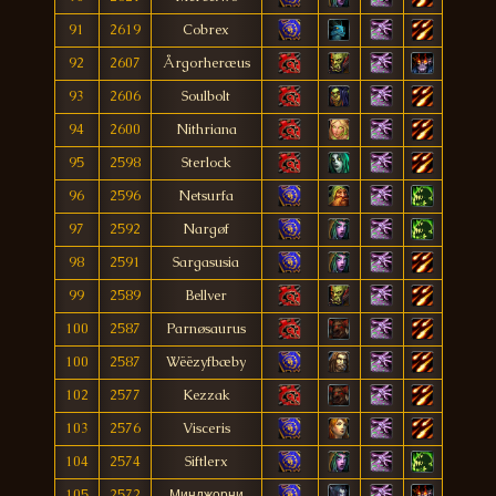
91
2619
Cobrex
92
2607
Årgorheræus
93
2606
Soulbolt
94
2600
Nithriana
95
2598
Sterlock
96
2596
Netsurfa
97
2592
Nargøf
98
2591
Sargasusia
99
2589
Bellver
100
2587
Parnøsaurus
100
2587
Wëëzyfbæby
102
2577
Kezzak
103
2576
Visceris
104
2574
Siftlerx
105
2572
Минджорни