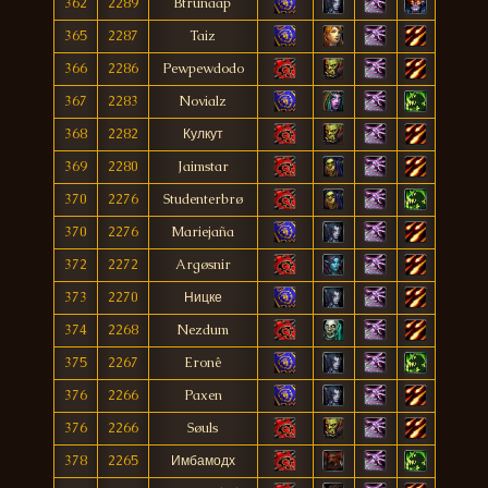
362
2289
Btrunaap
365
2287
Taiz
366
2286
Pewpewdodo
367
2283
Novialz
368
2282
Кулкут
369
2280
Jaimstar
370
2276
Studenterbrø
370
2276
Mariejaña
372
2272
Argøsnir
373
2270
Ницке
374
2268
Nezdum
375
2267
Eronê
376
2266
Paxen
376
2266
Søuls
378
2265
Имбамодх