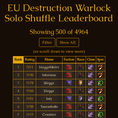
EU Destruction Warlock
Solo Shuffle Leaderboard
Showing
500
of
4964
Filter
Show All
(or scroll down to view more)
Rank
Rating
Name
Faction
Race
Class
Spec
1
3211
Jázggzfâkérx
2
3196
Infernion
3
3170
Jåzggz
4
3166
Jâzggz
5
3151
Infý
6
3150
Taurenbolts
7
3133
Creatúre