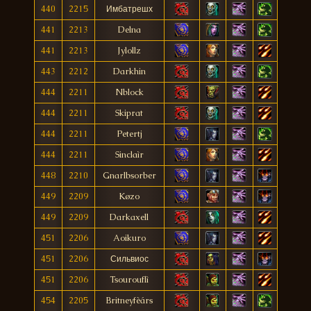
440
2215
Имбатрешх
441
2213
Delna
441
2213
Jylollz
443
2212
Darkhin
444
2211
Nblock
444
2211
Skiprat
444
2211
Petertj
444
2211
Sinclaìr
448
2210
Gnarlbsorber
449
2209
Køzo
449
2209
Darkaxell
451
2206
Aoikuro
451
2206
Сильвиос
451
2206
Tsourouflì
454
2205
Britneyfèárs