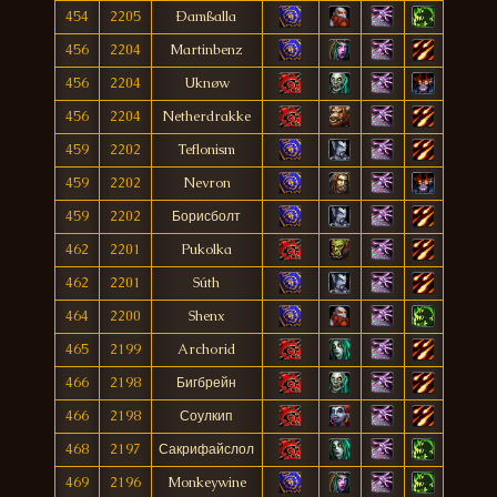
454
2205
Ðamßalla
456
2204
Martinbenz
456
2204
Uknøw
456
2204
Netherdrakke
459
2202
Teflonism
459
2202
Nevron
459
2202
Борисболт
462
2201
Pukolka
462
2201
Súth
464
2200
Shenx
465
2199
Archorid
466
2198
Бигбрейн
466
2198
Соулкип
468
2197
Сакрифайслол
469
2196
Monkeywine