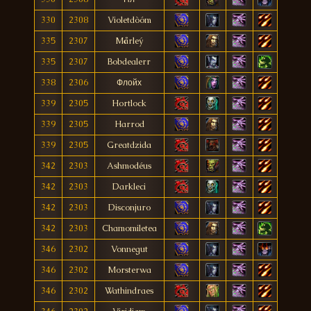
330
2308
Violetdòóm
335
2307
Mårleý
335
2307
Bobdealerr
338
2306
Флойх
339
2305
Hortlock
339
2305
Harrod
339
2305
Greatdzida
342
2303
Ashmodéus
342
2303
Darkleci
342
2303
Disconjuro
342
2303
Chamomiletea
346
2302
Vonnegut
346
2302
Morsterwa
346
2302
Wathindraes