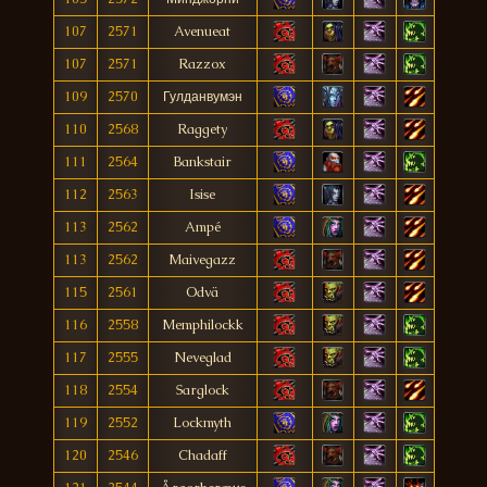
107
2571
Avenueat
107
2571
Razzox
109
2570
Гулданвумэн
110
2568
Raggety
111
2564
Bankstair
112
2563
Isise
113
2562
Ampé
113
2562
Maivegazz
115
2561
Odvä
116
2558
Memphilockk
117
2555
Neveglad
118
2554
Sarglock
119
2552
Lockmyth
120
2546
Chadaff