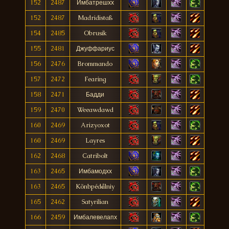
152
2487
Имбатрешхх
152
2487
Madridistaß
154
2485
Obrusik
155
2481
Джуффариус
156
2476
Brommando
157
2472
Fearing
158
2471
Бадди
159
2470
Weeawdawd
160
2469
Arizyoxot
160
2469
Layres
162
2468
Catribolt
163
2465
Имбамодхх
163
2465
Kõnbpédålniy
165
2462
Satyrilian
166
2459
Имбалевелапх