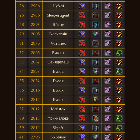
26
2906
Hyöká
26
2906
Sleeperagent
28
2897
Rózay
29
2885
Blacktrain
31
2875
Vârûnex
32
2865
Биглок
33
2862
Саняцепеш
34
2853
Evadz
35
2834
Evadz
36
2816
Evadx
37
2812
Evadx
37
2812
Mefistox
39
2810
Фрикналоке
39
2810
Sêçrêt
41
2795
Solobusy