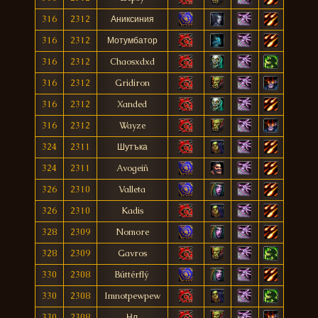
316
2312
Аниксиния
316
2312
Мотумбатор
316
2312
Chaosxdxd
316
2312
Gridiron
316
2312
Xanded
316
2312
Wayze
324
2311
Шутъка
324
2311
Avogeiñ
326
2310
Valleta
326
2310
Kadis
328
2309
Nomore
328
2309
Gavros
330
2308
Búttérflý
330
2308
Imnotpewpew
330
2308
Нл