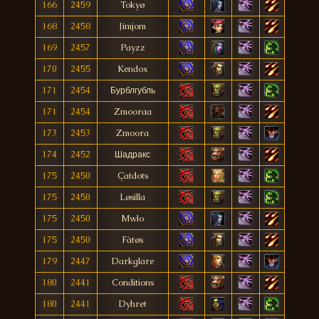
166
2459
Tokyø
168
2458
Jimjom
169
2457
Payzz
170
2455
Kendox
171
2454
Бурблгубль
171
2454
Zmooraa
173
2453
Zmoora
174
2452
Шадракс
175
2450
Çatdots
175
2450
Løsilla
175
2450
Mwlo
175
2450
Fàtøs
179
2447
Darkglare
180
2441
Conditions
180
2441
Dyhret