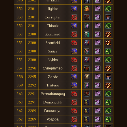
346
2302
Viridiam
350
2301
Jigidos
350
2301
Corrupter
350
2301
Thinoiz
353
2300
Zxcursed
353
2300
Scottfield
353
2300
Sauçe
353
2300
Nybbx
357
2298
Суперпупер
358
2295
Zarác
359
2292
Tristesia
360
2291
Permabânnpog
360
2291
Demoncohk
362
2289
Гивмисоул
362
2289
Родора