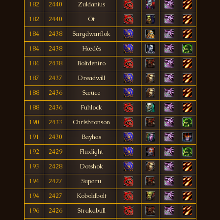
182
2440
Zuldanius
182
2440
Öt
184
2438
Sargdwarflok
184
2438
Hædês
184
2438
Boltdeniro
187
2437
Dreadwill
188
2436
Sæuçe
188
2436
Fuhlock
190
2433
Chrlsbronson
191
2430
Bayhas
192
2429
Fluxlight
193
2428
Dotshok
194
2427
Suparu
194
2427
Koboldbolt
196
2426
Strakabull