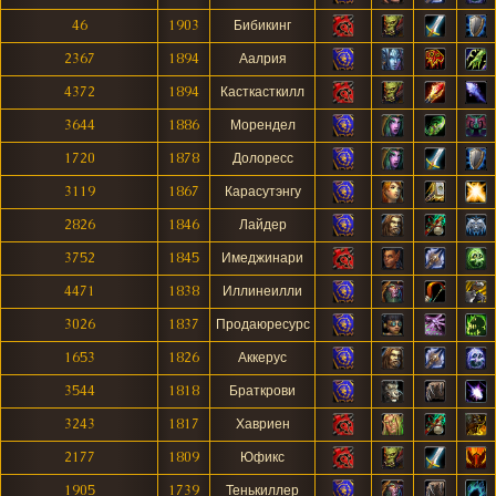
46
1903
Бибикинг
2367
1894
Аалрия
4372
1894
Касткасткилл
3644
1886
Морендел
1720
1878
Долоресс
3119
1867
Карасутэнгу
2826
1846
Лайдер
3752
1845
Имеджинари
4471
1838
Иллинеилли
3026
1837
Продаюресурс
1653
1826
Аккерус
3544
1818
Браткрови
3243
1817
Хавриен
2177
1809
Юфикс
1905
1739
Тенькиллер