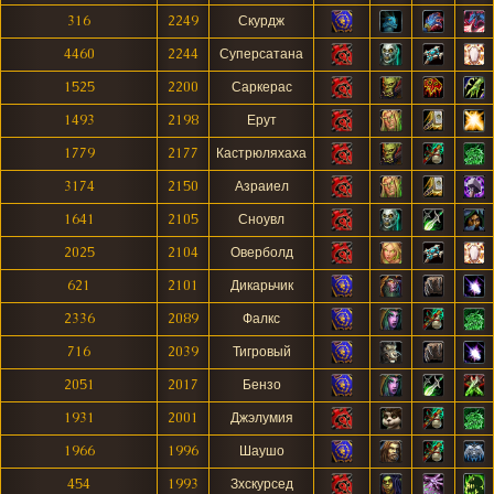
316
2249
Скурдж
4460
2244
Суперсатана
1525
2200
Саркерас
1493
2198
Ерут
1779
2177
Кастрюляхаха
3174
2150
Азраиел
1641
2105
Сноувл
2025
2104
Оверболд
621
2101
Дикарьчик
2336
2089
Фалкс
716
2039
Тигровый
2051
2017
Бензо
1931
2001
Джэлумия
1966
1996
Шаушо
454
1993
Зхскурсед