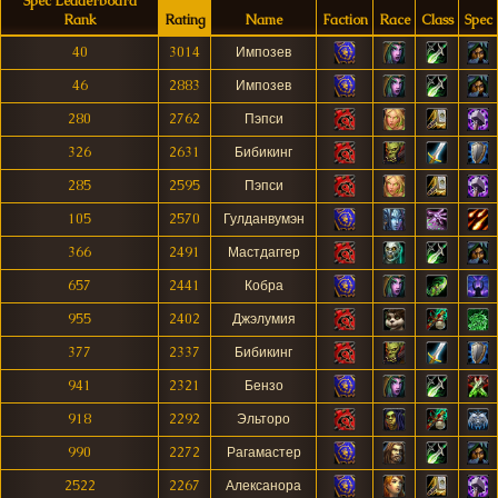
Spec Leaderboard
Rank
Rating
Name
Faction
Race
Class
Spec
40
3014
Импозев
46
2883
Импозев
280
2762
Пэпси
326
2631
Бибикинг
285
2595
Пэпси
105
2570
Гулданвумэн
366
2491
Мастдаггер
657
2441
Кобра
955
2402
Джэлумия
377
2337
Бибикинг
941
2321
Бензо
918
2292
Эльторо
990
2272
Рагамастер
2522
2267
Алексанора