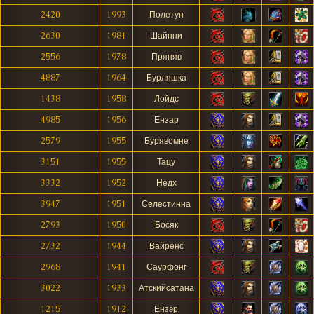
2420
1993
Полетун
2630
1981
Шайнни
2556
1978
Пряняв
4887
1964
Бурляшка
1438
1958
Лойдс
4985
1956
Ензар
2579
1955
Бурявомне
3151
1955
Тацу
3332
1952
Недх
3947
1951
Селестинна
2793
1950
Босяк
2732
1944
Вайренс
2968
1941
Саурфонг
3022
1933
Атскийсатана
1215
1912
Ензэр