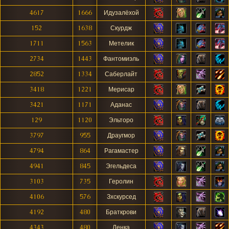
4617
1666
Идузалёхой
152
1638
Скурдж
1711
1563
Метелик
2734
1443
Фантомиэль
2852
1334
Саберлайт
3418
1221
Мерисар
3421
1171
Аданас
129
1120
Эльторо
3797
955
Драугмор
4794
864
Рагамастер
4941
845
Эгельдеса
3103
735
Геролин
4106
576
Зхскурсед
4192
480
Браткрови
4343
480
Ленка