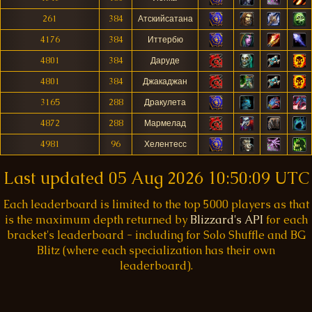
261
384
Атскийсатана
4176
384
Иттербю
4801
384
Даруде
4801
384
Джакаджан
3165
288
Дракулета
4872
288
Мармелад
4981
96
Хелентесс
Last updated
05 Aug 2026 10:50:09 UTC
Each leaderboard is limited to the top 5000 players as that
is the maximum depth returned by
Blizzard's API
for each
bracket's leaderboard - including for Solo Shuffle and BG
Blitz (where each specialization has their own
leaderboard).