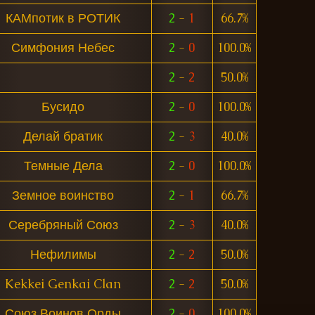
КАМпотик в РОТИК
2
-
1
66.7%
Симфония Небес
2
-
0
100.0%
2
-
2
50.0%
Бусидо
2
-
0
100.0%
Делай братик
2
-
3
40.0%
Темные Дела
2
-
0
100.0%
Земное воинство
2
-
1
66.7%
Серебряный Союз
2
-
3
40.0%
Нефилимы
2
-
2
50.0%
Kekkei Genkai Clan
2
-
2
50.0%
Союз Воинов Орды
2
-
0
100.0%