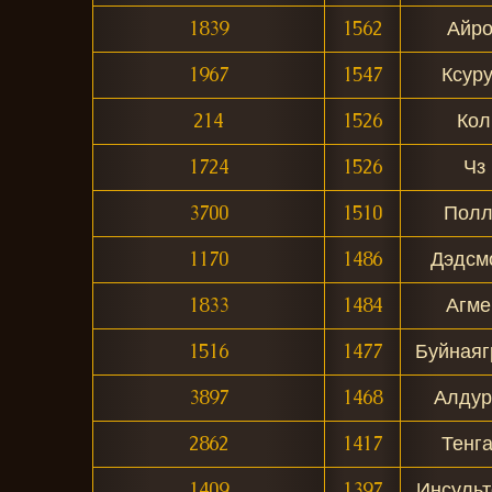
1839
1562
Айро
1967
1547
Ксур
214
1526
Кол
1724
1526
Чз
3700
1510
Полл
1170
1486
Дэдсм
1833
1484
Агме
1516
1477
Буйнаяг
3897
1468
Алдур
2862
1417
Тенг
1409
1397
Инсульт