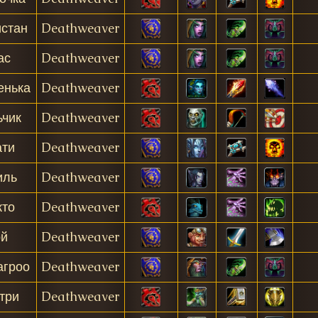
стан
Deathweaver
ас
Deathweaver
енька
Deathweaver
ьчик
Deathweaver
ти
Deathweaver
иль
Deathweaver
то
Deathweaver
й
Deathweaver
агроо
Deathweaver
три
Deathweaver