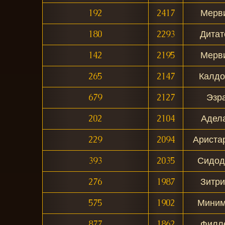
192
2417
Мерв
180
2293
Дитат
142
2195
Мерв
265
2147
Калдо
679
2127
Эзр
202
2104
Адел
229
2094
Ариста
393
2035
Сидод
276
1987
Зитри
575
1902
Мини
877
1862
Филл