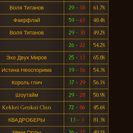
Воля Титанов
29
-
18
61.7%
Фаерфлай
59
-
63
48.4%
Воля Титанов
29
-
30
49.2%
26
-
22
54.2%
Эхо Двух Миров
25
-
13
65.8%
Истина Неоспорима
19
-
16
54.3%
Король глич
37
-
29
56.1%
Шоутайм
29
-
28
50.9%
Kekkei Genkai Clan
72
-
86
45.6%
КВАДРОБЕРЫ
13
-
3
81.3%
Мечи Орды
26
-
27
49.1%