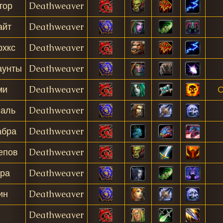
тор
Deathweaver
айт
Deathweaver
рхкс
Deathweaver
аунты
Deathweaver
ми
Deathweaver
О
аль
Deathweaver
абра
Deathweaver
епов
Deathweaver
ра
Deathweaver
ин
Deathweaver
Deathweaver