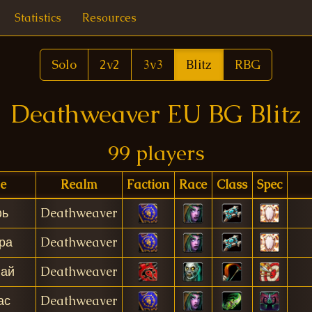
Statistics
Resources
Solo
2v2
3v3
Blitz
RBG
Deathweaver EU BG Blitz
99 players
e
Realm
Faction
Race
Class
Spec
ь
Deathweaver
ра
Deathweaver
ай
Deathweaver
ас
Deathweaver