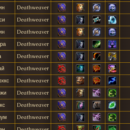
ин
Deathweaver
си
Deathweaver
ин
Deathweaver
ра
Deathweaver
а
Deathweaver
ай
Deathweaver
рхкс
Deathweaver
жи
Deathweaver
кс
Deathweaver
мум
Deathweaver
ен
Deathweaver