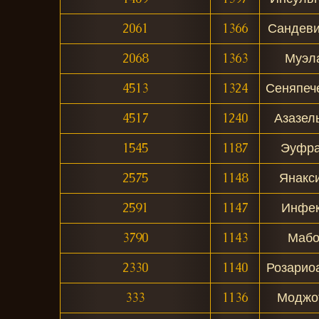
2061
1366
Сандеви
2068
1363
Муэл
4513
1324
Сеняпеч
4517
1240
Азазел
1545
1187
Эуфра
2575
1148
Янакс
2591
1147
Инфек
3790
1143
Мабо
2330
1140
Розарио
333
1136
Моджо