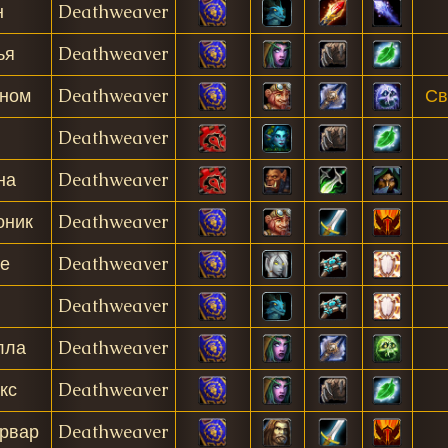
н
Deathweaver
ья
Deathweaver
ном
Deathweaver
Св
Deathweaver
на
Deathweaver
оник
Deathweaver
е
Deathweaver
Deathweaver
лла
Deathweaver
кс
Deathweaver
рвар
Deathweaver