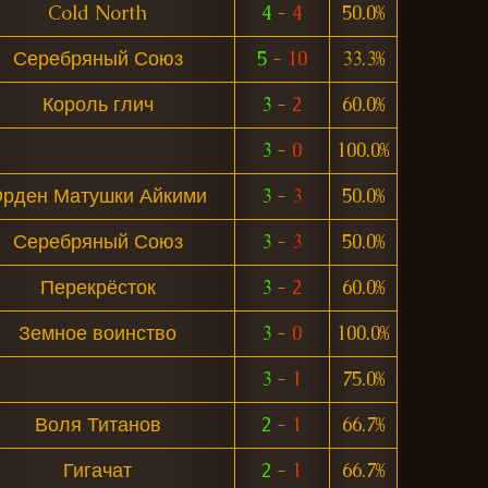
Cold North
4
-
4
50.0%
Серебряный Союз
5
-
10
33.3%
Король глич
3
-
2
60.0%
3
-
0
100.0%
рден Матушки Айкими
3
-
3
50.0%
Серебряный Союз
3
-
3
50.0%
Перекрёсток
3
-
2
60.0%
Земное воинство
3
-
0
100.0%
3
-
1
75.0%
Воля Титанов
2
-
1
66.7%
Гигачат
2
-
1
66.7%