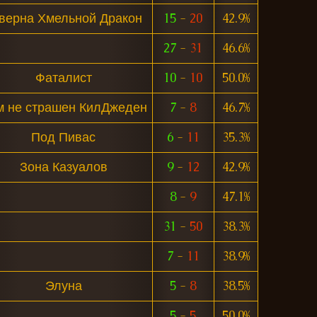
верна Хмельной Дракон
15
-
20
42.9%
27
-
31
46.6%
Фаталист
10
-
10
50.0%
м не страшен КилДжеден
7
-
8
46.7%
Под Пивас
6
-
11
35.3%
Зона Казуалов
9
-
12
42.9%
8
-
9
47.1%
31
-
50
38.3%
7
-
11
38.9%
Элуна
5
-
8
38.5%
5
-
5
50.0%