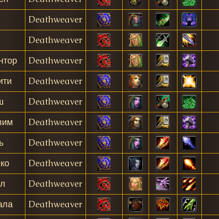
Deathweaver
Deathweaver
нтор
Deathweaver
ити
Deathweaver
ш
Deathweaver
вим
Deathweaver
ь
Deathweaver
ко
Deathweaver
л
Deathweaver
ала
Deathweaver