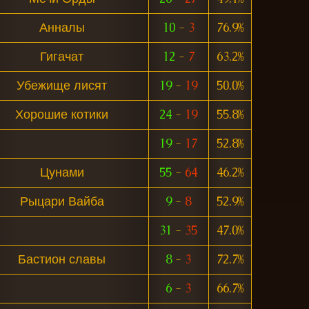
Анналы
10
-
3
76.9%
Гигачат
12
-
7
63.2%
Убежище лисят
19
-
19
50.0%
Хорошие котики
24
-
19
55.8%
19
-
17
52.8%
Цунами
55
-
64
46.2%
Рыцари Вайба
9
-
8
52.9%
31
-
35
47.0%
Бастион славы
8
-
3
72.7%
6
-
3
66.7%