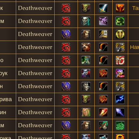
к
Deathweaver
Та
ум
Deathweaver
Deathweaver
Deathweaver
На
о
Deathweaver
оук
Deathweaver
н
Deathweaver
рива
Deathweaver
ин
Deathweaver
ам
Deathweaver
очка
Deathweaver