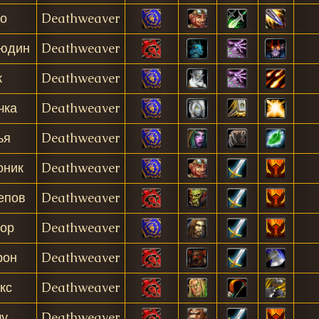
о
Deathweaver
юдин
Deathweaver
к
Deathweaver
чка
Deathweaver
ья
Deathweaver
оник
Deathweaver
епов
Deathweaver
ор
Deathweaver
рон
Deathweaver
кс
Deathweaver
у
Deathweaver