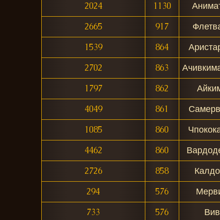
2024
1130
Анима
2665
917
Флетв
1539
864
Ариста
2702
863
Ачивким
1797
862
Айки
4049
861
Самерв
1085
860
Чпокок
4462
860
Вардод
2726
858
Калдо
294
576
Мерв
733
576
Вив