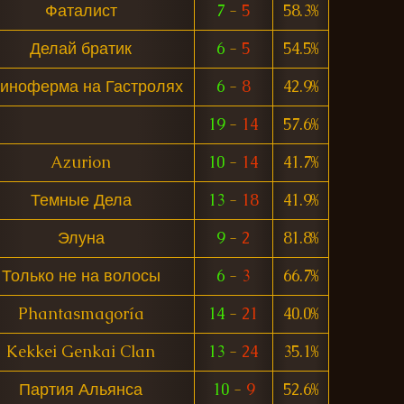
Фаталист
7
-
5
58.3%
Делай братик
6
-
5
54.5%
иноферма на Гастролях
6
-
8
42.9%
19
-
14
57.6%
Azurion
10
-
14
41.7%
Темные Дела
13
-
18
41.9%
Элуна
9
-
2
81.8%
Только не на волосы
6
-
3
66.7%
Phantasmagoría
14
-
21
40.0%
Kekkei Genkai Clan
13
-
24
35.1%
Партия Альянса
10
-
9
52.6%