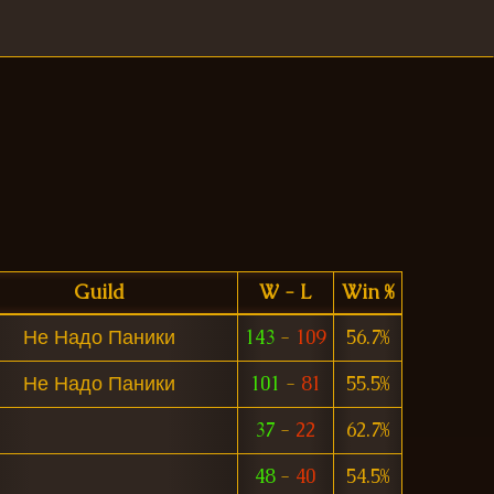
Guild
W - L
Win %
Не Надо Паники
143
-
109
56.7%
Не Надо Паники
101
-
81
55.5%
37
-
22
62.7%
48
-
40
54.5%