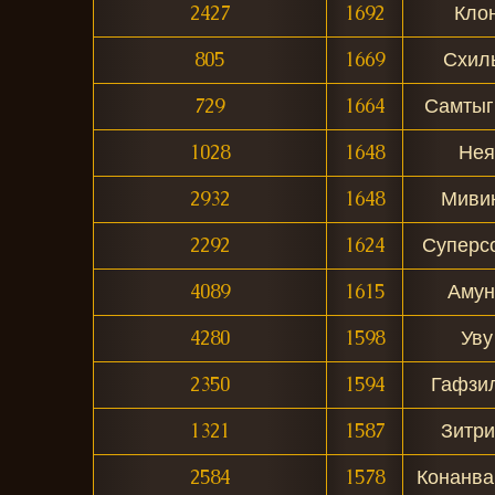
2427
1692
Кло
805
1669
Схил
729
1664
Самтыг
1028
1648
Нея
2932
1648
Миви
2292
1624
Суперс
4089
1615
Амун
4280
1598
Уву
2350
1594
Гафзи
1321
1587
Зитри
2584
1578
Конанва