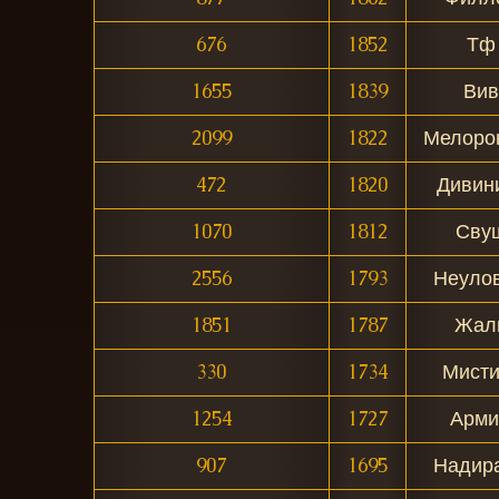
676
1852
Тф
1655
1839
Вив
2099
1822
Мелоро
472
1820
Дивин
1070
1812
Сву
2556
1793
Неуло
1851
1787
Жал
330
1734
Мисти
1254
1727
Арми
907
1695
Надир