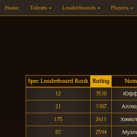
Home
Talents
Leaderboards
Players
Spec Leaderboard Rank
Rating
Nam
12
3530
Юфф
21
3387
Аллю
175
2611
Химол
83
2594
Муэл