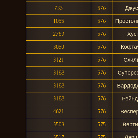
733
576
Джус
1055
576
Простол
2763
576
Хус
3050
576
Кофта
3121
576
Схил
3188
576
Суперс
3188
576
Вардод
3188
576
Рейнд
4621
576
Веспе
3503
575
Верти
3517
575
Дарш