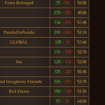
Fates Reforged
75
-
59
56.0%
270
-
283
48.8%
336
-
293
53.4%
PandaDaPanda
292
-
268
52.1%
GLØBÁL
105
-
91
53.6%
176
-
158
52.7%
bis
128
-
118
52.0%
325
-
320
50.4%
nd Imaginary Friends
226
-
203
52.7%
Red Dawn
158
-
149
51.5%
57
-
32
64.0%