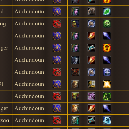
ld
Auchindoun
ing
Auchindoun
n
Auchindoun
ger
Auchindoun
Auchindoun
Auchindoun
l
Auchindoun
c
Auchindoun
ger
Auchindoun
azaa
Auchindoun