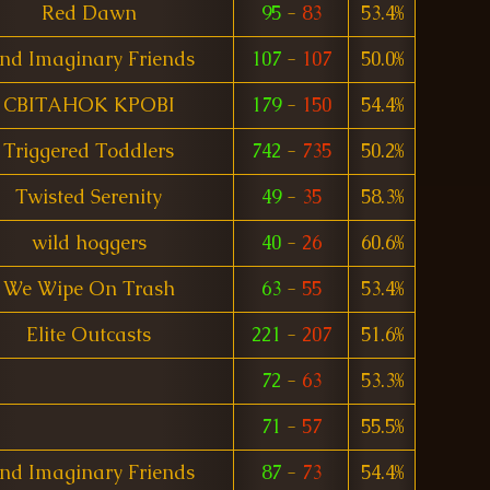
Red Dawn
95
-
83
53.4%
nd Imaginary Friends
107
-
107
50.0%
CBITAHOK KPOBI
179
-
150
54.4%
Triggered Toddlers
742
-
735
50.2%
Twisted Serenity
49
-
35
58.3%
wild hoggers
40
-
26
60.6%
We Wipe On Trash
63
-
55
53.4%
Elite Outcasts
221
-
207
51.6%
72
-
63
53.3%
71
-
57
55.5%
nd Imaginary Friends
87
-
73
54.4%