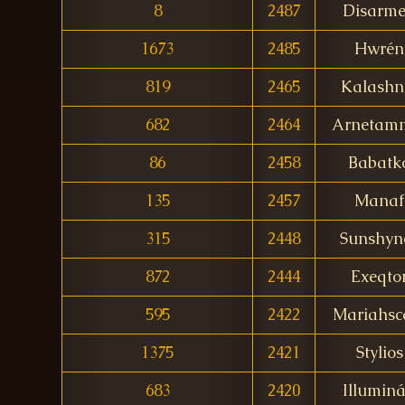
8
2487
Disarm
1673
2485
Hwrén
819
2465
Kalashn
682
2464
Arnetam
86
2458
Babatk
135
2457
Manaf
315
2448
Sunshyn
872
2444
Exeqto
595
2422
Mariahsc
1375
2421
Stylios
683
2420
Illuminá