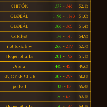
CHITÓN
377
-
346
52.1%
GLØBÁL
1196
-
1148
51.0%
GLØBÁL
386
-
365
51.4%
Catalyst
174
-
143
54.9%
not toxic btw
266
-
239
52.7%
Flogen Sharks
201
-
192
51.1%
Orbital
445
-
453
49.6%
ENJOYER CLUB
307
-
297
50.8%
podval
108
-
87
55.4%
76
-
67
53.1%
Flogen Sharks
170
-
144
54.1%