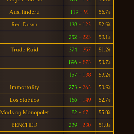
AusHinderu
119
-
91
56.7%
Red Dawn
138
-
123
52.9%
252
-
223
53.1%
Trade Raid
374
-
357
51.2%
896
-
873
50.7%
157
-
138
53.2%
Immortalîty
273
-
263
50.9%
Los Stabilos
166
-
149
52.7%
Mads og Monopolet
82
-
67
55.0%
BENCHED
239
-
230
51.0%