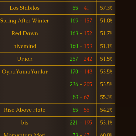
Los Stabilos
55
-
41
57.3%
Spring After Winter
169
-
157
51.8%
Red Dawn
163
-
152
51.7%
hivemind
160
-
153
51.1%
Union
257
-
242
51.5%
OynaYamaYanlar
170
-
148
53.5%
236
-
205
53.5%
83
-
67
55.3%
Rise Above Hate
65
-
55
54.2%
bis
221
-
195
53.1%
Momentum Mori
73
-
47
60.8%