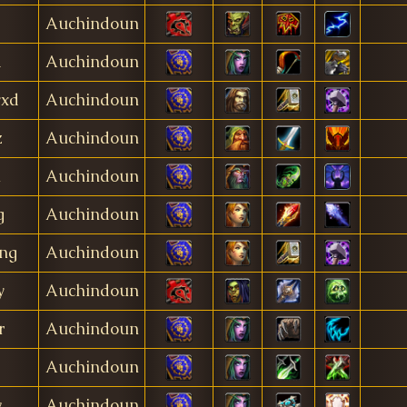
Auchindoun
a
Auchindoun
yxd
Auchindoun
z
Auchindoun
n
Auchindoun
g
Auchindoun
ing
Auchindoun
y
Auchindoun
r
Auchindoun
Auchindoun
w
Auchindoun