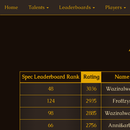
Home
Talents
Leaderboards
Players
Spec Leaderboard Rank
Rating
Name
48
3036
Waziralw
124
2935
Froffzy
98
2885
Waziralw
66
2756
Annißarb