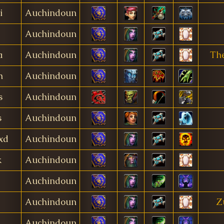
i
Auchindoun
a
Auchindoun
a
Auchindoun
The
h
Auchindoun
s
Auchindoun
s
Auchindoun
xd
Auchindoun
k
Auchindoun
Auchindoun
Auchindoun
Z
h
Auchindoun