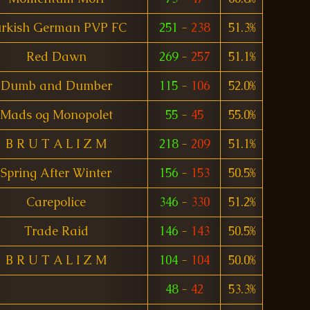
rkish German PVP FC
251
-
238
51.3%
Red Dawn
269
-
257
51.1%
Dumb and Dumber
115
-
106
52.0%
Mads og Monopolet
55
-
45
55.0%
B R U T A L I Z M
218
-
209
51.1%
Spring After Winter
156
-
153
50.5%
Carepolice
346
-
330
51.2%
Trade Raid
146
-
143
50.5%
B R U T A L I Z M
104
-
104
50.0%
48
-
42
53.3%