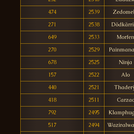
474
2539
Zedome
271
2538
Dödkärr
649
2533
Morfe
270
2529
Painmana
678
2525
Ninja
157
2522
Alo
440
2521
Thaderÿ
418
2511
Carza
792
2495
Klamphug
517
2494
Waziralw