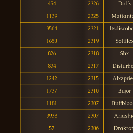
454
2326
Doffs
1139
2325
Mattant
3564
2321
Itsdiscob
1650
2319
Softfle
826
2318
Shx
834
2317
Disturb
1242
2315
Alxzprie
1737
2310
Bujor
1181
2307
Buffblo
3938
2307
Ariashi
57
2306
Drakrot