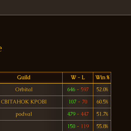
e
Guild
W - L
Win %
Orbital
646
-
597
52.0%
CBITAHOK KPOBI
107
-
70
60.5%
podval
479
-
447
51.7%
150
-
119
55.8%