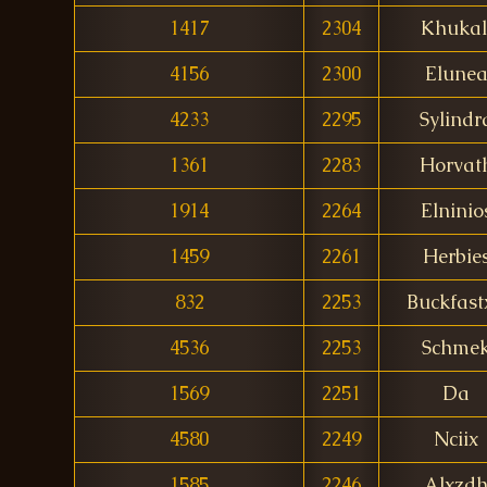
1417
2304
Khukal
4156
2300
Elune
4233
2295
Sylindr
1361
2283
Horvat
1914
2264
Elninio
1459
2261
Herbie
832
2253
Buckfast
4536
2253
Schme
1569
2251
Da
4580
2249
Nciix
1585
2246
Alxzd