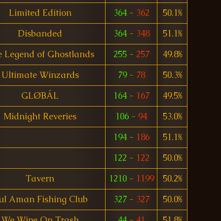
Limited Edition
364
-
362
50.1%
Disbanded
364
-
348
51.1%
 Legend of Ghostlands
255
-
257
49.8%
Ultimate Winzards
79
-
78
50.3%
GLØBÁL
164
-
167
49.5%
Midnight Reveries
106
-
94
53.0%
194
-
186
51.1%
122
-
122
50.0%
Tavern
1210
-
1199
50.2%
ul Aman Fishing Club
327
-
327
50.0%
We Wipe On Trash
44
-
41
51.8%