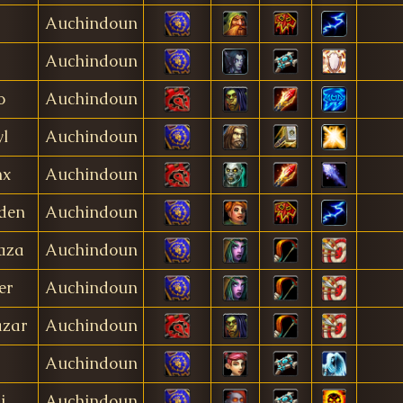
Auchindoun
Auchindoun
o
Auchindoun
l
Auchindoun
nx
Auchindoun
den
Auchindoun
aza
Auchindoun
er
Auchindoun
azar
Auchindoun
Auchindoun
i
Auchindoun