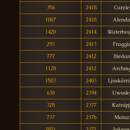
356
2418
Carzie
1007
2418
Alend
1420
2414
Waterbo
293
2413
Fraggi
777
2412
Ilieda
1128
2412
Archm
1503
2403
Ljuskärr
638
2394
Uwusk
328
2377
Katnipj
737
2376
Maiaz
2821
2372
Jakeo