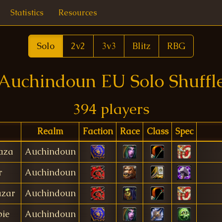
Statistics
Resources
Solo
2v2
3v3
Blitz
RBG
Auchindoun EU Solo Shuffl
394 players
Realm
Faction
Race
Class
Spec
aza
Auchindoun
r
Auchindoun
azar
Auchindoun
ie
Auchindoun