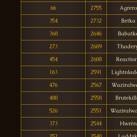
66
2755
Agrero
354
2732
Betka
368
2646
Babatk
273
2609
Thadery
454
2608
Reactio
163
2591
Lightnlad
476
2567
Waziralw
480
2558
Brutekill
526
2551
Waziralw
373
2544
Hwrén
252
2540
Laddzk