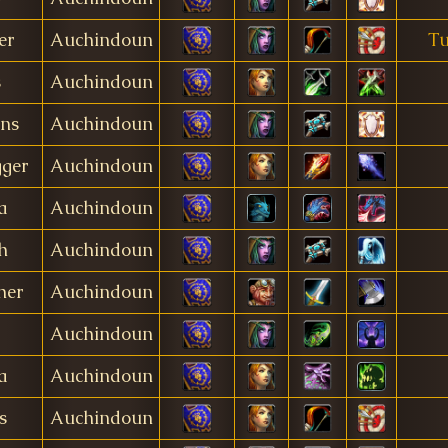
er
Auchindoun
Tu
s
Auchindoun
ns
Auchindoun
ger
Auchindoun
a
Auchindoun
h
Auchindoun
her
Auchindoun
Auchindoun
a
Auchindoun
s
Auchindoun