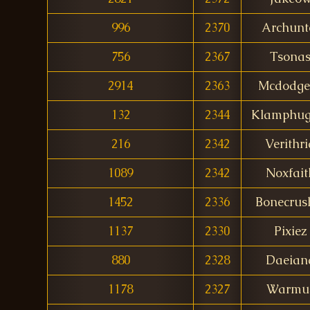
996
2370
Archunt
756
2367
Tsona
2914
2363
Mcdodge
132
2344
Klamphug
216
2342
Verithri
1089
2342
Noxfait
1452
2336
Bonecrus
1137
2330
Pixiez
880
2328
Daeian
1178
2327
Warmu