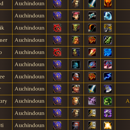
ed
Auchindoun
Auchindoun
ik
Auchindoun
mer
Auchindoun
o
Auchindoun
Auchindoun
ee
Auchindoun
r
Auchindoun
ary
Auchindoun
A
Auchindoun
ti
Auchindoun